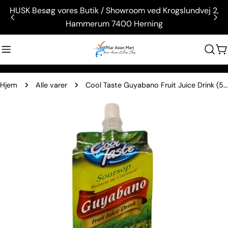
Gå
HUSK Besøg vores Butik / Showroom ved Krogslundvej 2,
til
Hammerum 7400 Herning
indhold
V
Hjem
Alle varer
Cool Taste Guyabano Fruit Juice Drink (500 ml.)
Gå
til
produktinformation
Åbn medie 0 i modal