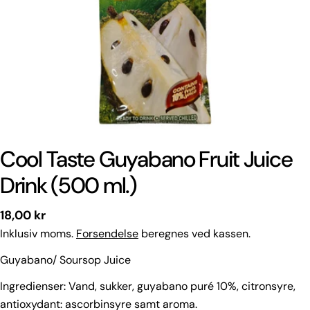
Cool Taste Guyabano Fruit Juice
Drink (500 ml.)
Normal
18,00 kr
pris
Inklusiv moms.
Forsendelse
beregnes ved kassen.
Guyabano/ Soursop Juice
Ingredienser:
Vand, sukker, guyabano puré 10%, citronsyre,
antioxydant: ascorbinsyre samt aroma.