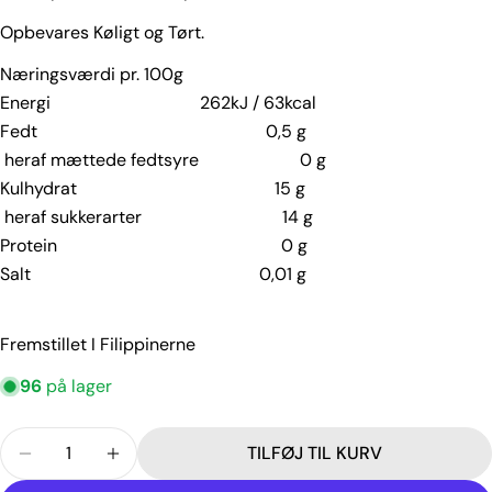
Opbevares Køligt og Tørt.
Næringsværdi pr. 100g
Stil et spørgsmål
Energi 262kJ / 63kcal
Dit
Fedt 0,5 g
navn
heraf mættede fedtsyre 0 g
Din
Kulhydrat 15 g
email
heraf sukkerarter 14 g
Din
Protein 0 g
telefon
Salt 0,01 g
Din
besked
Fremstillet I Filippinerne
96
på lager
Felterne markeret med * er obligatoriske.
Antal
TILFØJ TIL KURV
SEND SPØRGSMÅL
REDUCER MÆNGDEN FOR COOL TASTE GUYABANO F
FORØG MÆNGDEN FOR COOL TASTE GUYA