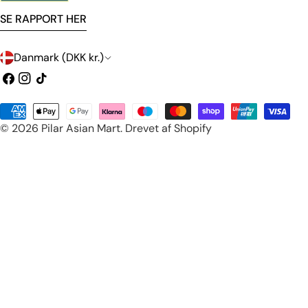
SE RAPPORT HER
L
Danmark (DKK kr.)
a
Facebook
Instagram
TikTok
n
Betalingsmetoder
d
© 2026
Pilar Asian Mart
.
Drevet af Shopify
/
o
m
r
å
d
e