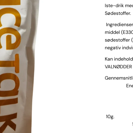
Iste-drik m
Sødestoffer.
Ingredienser
middel (E330
sødestoffer 
negativ indvi
Kan indehol
VALNØDDER 
Gennem
Ener
F
heraf
K
10g.
10