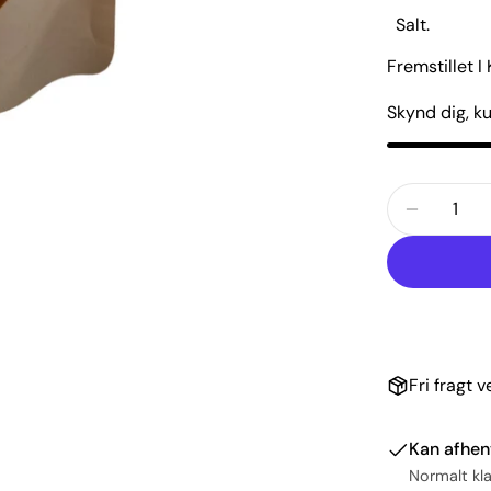
Salt
Fremstillet I
Skynd dig, k
Antal
REDUCER
Fri fragt 
Kan afhen
Normalt kla