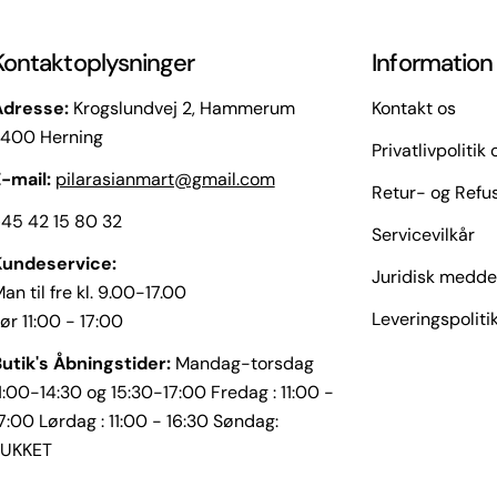
Kontaktoplysninger
Information
Adresse:
Krogslundvej 2, Hammerum
Kontakt os
7400 Herning
Privatlivpolitik
-mail:
pilarasianmart@gmail.com
Retur- og Refus
45 42 15 80 32
Servicevilkår
Kundeservice:
Juridisk medde
an til fre kl. 9.00-17.00
Leveringspoliti
ør 11:00 - 17:00
utik's Åbningstider:
Mandag-torsdag
1:00-14:30 og 15:30-17:00 Fredag : 11:00 -
7:00 Lørdag : 11:00 - 16:30 Søndag:
LUKKET