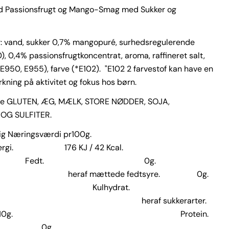
ed Passionsfrugt og Mango-Smag med Sukker og
: vand, sukker 0,7% mangopuré, surhedsregulerende
), 0,4% passionsfrugtkoncentrat, aroma, raffineret salt,
(E950, E955), farve (*E102). "E102 2 farvestof kan have en
rkning på aktivitet og fokus hos børn.
de GLUTEN, ÆG, MÆLK, STORE NØDDER, SOJA,
Stil et spørgsmål
OG SULFITER.
Dit
snitlig Næringsværdi pr100g.
navn
gi. 176 KJ / 42 Kcal.
edt. 0g.
Din
email
 mættede fedtsyre. 0g.
ulhydrat.
Din
telefon
 heraf sukkerarter.
g. Protein.
Din
0g.
besked