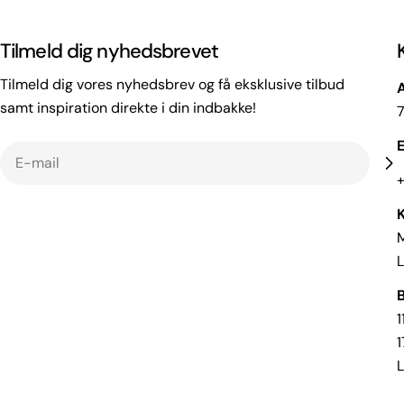
Tilmeld dig nyhedsbrevet
Tilmeld dig vores nyhedsbrev og få eksklusive tilbud
samt inspiration direkte i din indbakke!
E
E-
mail
+
M
L
B
1
1