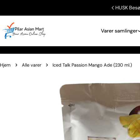
Gå
E - KAN KUN AFHENTES I BUTIK
HUSK Besø
til
indhold
Varer samlinger
Hjem
Alle varer
Iced Talk Passion Mango Ade (230 ml.)
Gå
til
produktinformation