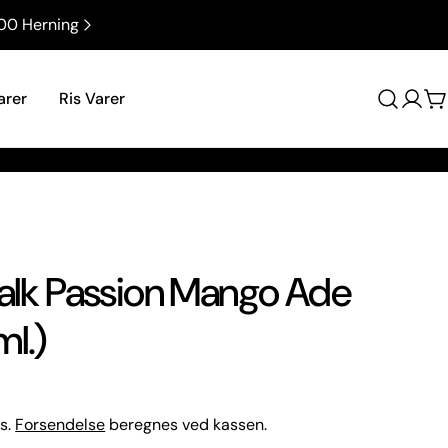
00 Herning
Vi betaler fragten, når du køber for ove
arer
Ris Varer
Log
V
på
Talk Passion Mango Ade
l.)
s.
Forsendelse
beregnes ved kassen.