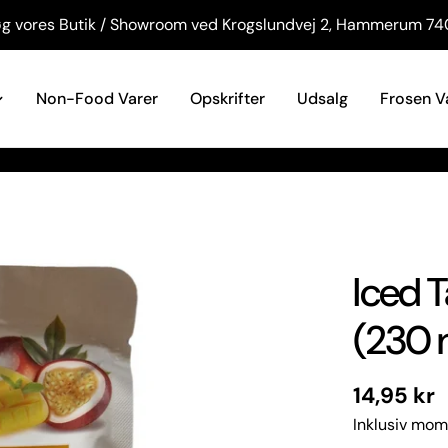
g vores Butik / Showroom ved Krogslundvej 2, Hammerum 74
Non-Food Varer
Opskrifter
Udsalg
Frosen V
Iced 
(230 m
Normal
14,95 kr
pris
Inklusiv mom