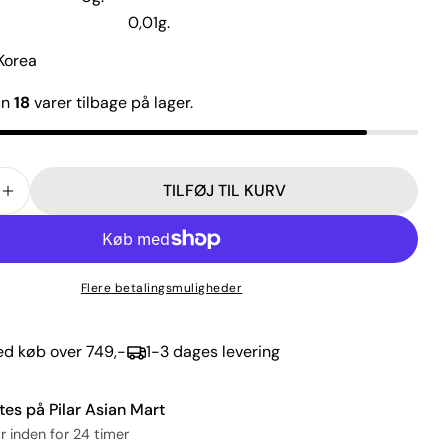
. 0,01g.
 Korea
Felterne markeret med * er obligatoriske.
un
18
varer tilbage på lager.
SEND SPØRGSMÅL
TILFØJ TIL KURV
 MÆNGDEN FOR ICED TALK PASSION MANGO ADE (2
FORØG MÆNGDEN FOR ICED TALK PASSION MANGO 
Flere betalingsmuligheder
ved køb over 749,-
1-3 dages levering
tes på
Pilar Asian Mart
r inden for 24 timer