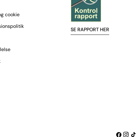
 og cookie
ionspolitik
SE RAPPORT HER
lelse
k
Facebook
Insta
Tik