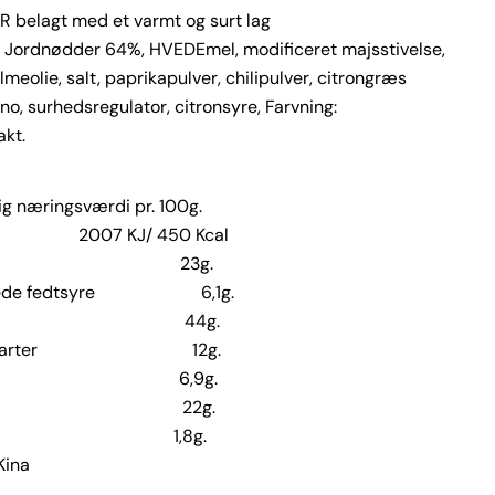
belagt med et varmt og surt lag
: Jordnødder 64%, HVEDEmel, modificeret majsstivelse,
lmeolie, salt, paprikapulver, chilipulver, citrongræs
no, surhedsregulator, citronsyre, Farvning:
akt.
Stil et spørgsmål
g næringsværdi pr. 100g.
2007 KJ/ 450 Kcal
Dit
dt 23g.
navn
ttede fedtsyre 6,1g.
Din
ydrat 44g.
email
ukkerarter 12g.
Din
fibre 6,9g.
telefon
tein 22g.
Din
t 1,8g.
besked
 Kina