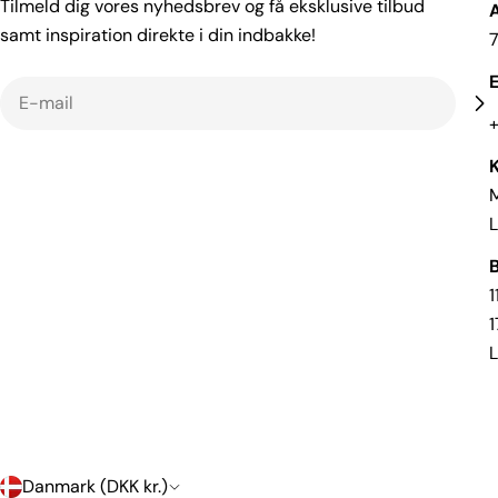
Tilmeld dig vores nyhedsbrev og få eksklusive tilbud
samt inspiration direkte i din indbakke!
E
E-
mail
+
M
L
B
1
1
L
Danmark (DKK kr.)