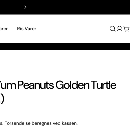
00 Herning
Vi betaler fragten, når du køber for ove
arer
Ris Varer
Log
V
på
um Peanuts Golden Turtle
)
s.
Forsendelse
beregnes ved kassen.