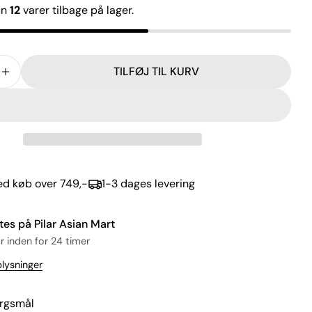
un
12
varer tilbage på lager.
Felterne markeret med * er obligatoriske.
SEND SPØRGSMÅL
TILFØJ TIL KURV
R MÆNGDEN FOR TOM YUM PEANUTS GOLDEN TURTLE
FORØG MÆNGDEN FOR TOM YUM PEANUTS GOLDEN 
ved køb over 749,-
1-3 dages levering
tes på
Pilar Asian Mart
r inden for 24 timer
plysninger
ørgsmål