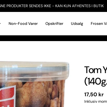
g vores Butik / Showroom ved Krogslundvej 2, Hammerum 74
Non-Food Varer
Opskrifter
Udsalg
Frosen V
Tom Y
(140g.
Normal
17,50 kr
pris
Inklusiv mom