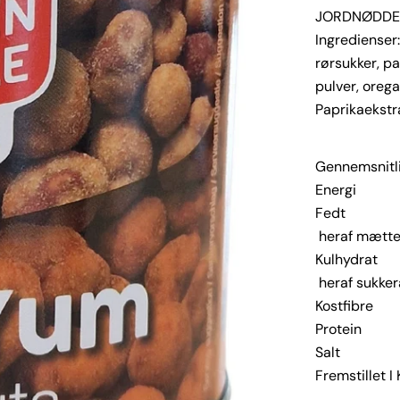
JORDNØDDER 
Ingredienser
rørsukker, pa
pulver, orega
Paprikaekstr
Gennemsnitli
Energi 
Fe
heraf mæ
Kulh
heraf s
Kost
Pro
Sal
Fremstillet I