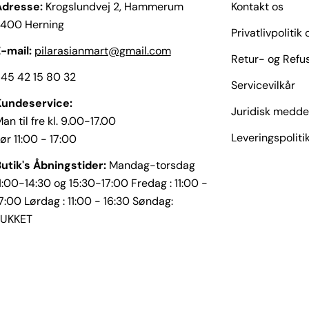
Adresse:
Krogslundvej 2, Hammerum
Kontakt os
7400 Herning
Privatlivpolitik
-mail:
pilarasianmart@gmail.com
Retur- og Refus
45 42 15 80 32
Servicevilkår
Kundeservice:
Juridisk medde
an til fre kl. 9.00-17.00
Leveringspoliti
ør 11:00 - 17:00
utik's Åbningstider:
Mandag-torsdag
1:00-14:30 og 15:30-17:00 Fredag : 11:00 -
7:00 Lørdag : 11:00 - 16:30 Søndag:
LUKKET