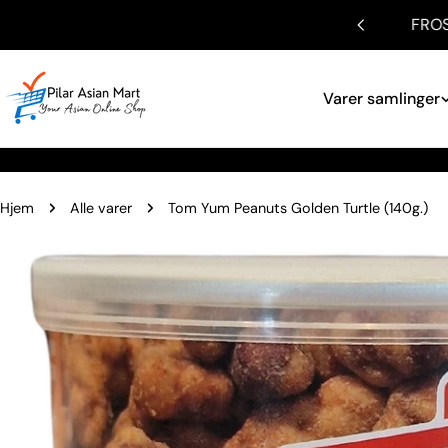
Gå
E - KAN KUN AFHENTES I BUTIK
HUSK Besø
til
indhold
Varer samlinger
Hjem
Alle varer
Tom Yum Peanuts Golden Turtle (140g.)
Gå
til
produktinformation