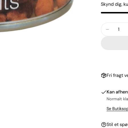
Skynd dig, k
Antal
REDUCE
Fri fragt 
Kan afhen
Normalt kla
Se Butikso
Stil et sp